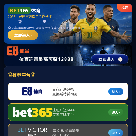
55402com(永利·中国)有限公司
首页
网站首页
>
单位概况
>
55402永利集团怎么进入
公司简介
组织架构
55402永利集团
怎么进入
下属子公司